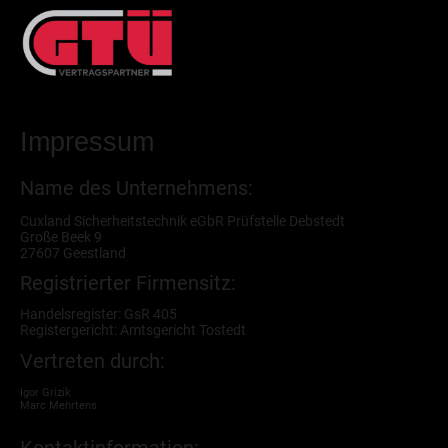
Impressum
Name des Unternehmens:
Cuxland Sicherheitstechnik eGbR Prüfstelle Debstedt
Große Beek 9
27607 Geestland
Registrierter Firmensitz:
Handelsregister: GsR 405
Registergericht: Amtsgericht Tostedt
Vertreten durch:
Igor Grizik
Marc Mehrtens
Kontaktinformation: